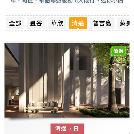
車、司機、華語導遊服務
6人成行。迷你小團
全部
曼谷
華欣
清邁
普吉島
蘇美
清邁
清邁
5
日