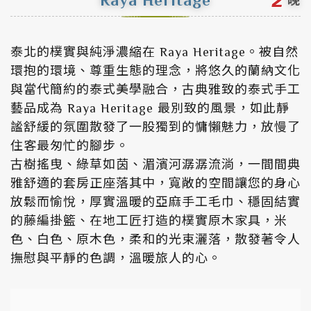
晚
泰北的樸實與純淨濃縮在 Raya Heritage。被自然
環抱的環境、尊重生態的理念，將悠久的蘭納文化
與當代簡約的泰式美學融合，古典雅致的泰式手工
藝品成為 Raya Heritage 最別致的風景，如此靜
謐舒緩的氛圍散發了一股獨到的慵懶魅力，放慢了
住客最匆忙的腳步。
古樹搖曳、綠草如茵、湄濱河潺潺流淌，一間間典
雅舒適的套房正座落其中，寬敞的空間讓您的身心
放鬆而愉悅，厚實溫暖的亞麻手工毛巾、穩固結實
的藤編掛籃、在地工匠打造的樸實原木家具，米
色、白色、原木色，柔和的光束灑落，散發著令人
撫慰與平靜的色調，溫暖旅人的心。