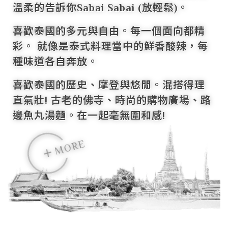
溫柔的告訴你Sabai Sabai (放輕鬆)。
喜歡泰國的多元與自由。每一個面向都精
彩。 就像是泰式料理當中的鮮香酸辣，每
種味道各自奔放。
喜歡泰國的歷史、摩登與悠閒。混搭得理
直氣壯! 古老的佛寺、時尚的購物廣場、路
邊魚丸湯麵。在一起毫無圍和感!
E
R
O
M
E
R
O
M